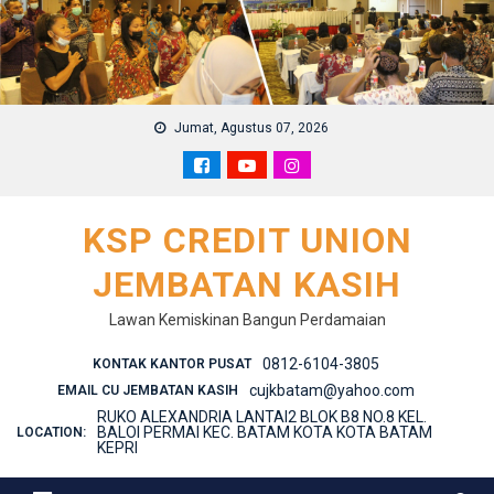
Skip
to
content
Jumat, Agustus 07, 2026
KSP CREDIT UNION
JEMBATAN KASIH
Lawan Kemiskinan Bangun Perdamaian
0812-6104-3805
KONTAK KANTOR PUSAT
cujkbatam@yahoo.com
EMAIL CU JEMBATAN KASIH
RUKO ALEXANDRIA LANTAI2 BLOK B8 NO.8 KEL.
BALOI PERMAI KEC. BATAM KOTA KOTA BATAM
LOCATION:
KEPRI