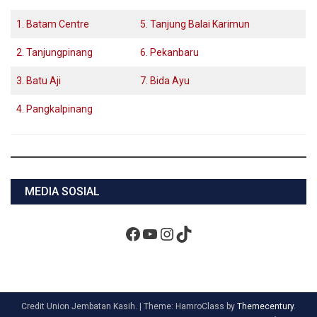
1. Batam Centre
5. Tanjung Balai Karimun
2. Tanjungpinang
6. Pekanbaru
3. Batu Aji
7. Bida Ayu
4. Pangkalpinang
MEDIA SOSIAL
Facebook
YouTube
Instagram
TikTok
Credit Union Jembatan Kasih.
|
Theme: HamroClass by
Themecentury
.