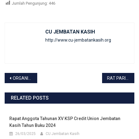
Jumlah Pengunjung:
446
CU JEMBATAN KASIH
http://www.cu-jembatankasih.org
Navigasi
ORGANIZATION DEVELOPMENT CREDIT UNION JEMBATAN KASIH TAHUN 2022
RAT PARIPURNA XIV KSP CU JEMBATAN KASIH TB 2023
pos
RELATED POSTS
Rapat Anggota Tahunan XV KSP Credit Union Jembatan
Kasih Tahun Buku 2024
26/03/2025
CU Jembatan Kasih