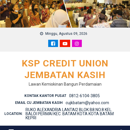
Skip
to
content
Minggu, Agustus 09, 2026
KSP CREDIT UNION
JEMBATAN KASIH
Lawan Kemiskinan Bangun Perdamaian
0812-6104-3805
KONTAK KANTOR PUSAT
cujkbatam@yahoo.com
EMAIL CU JEMBATAN KASIH
RUKO ALEXANDRIA LANTAI2 BLOK B8 NO.8 KEL.
BALOI PERMAI KEC. BATAM KOTA KOTA BATAM
LOCATION:
KEPRI